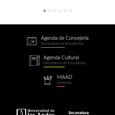
Agenda de Consejería
eventos.png
Decanatura de Estudiantes
Agenda Cultural
notebook.png
Decanatura de Estudiantes
MAAD
repositorio.png
Uniandes