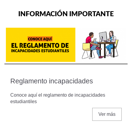
Ver todas las noticias
INFORMACIÓN IMPORTANTE
apacidades
Beneficios y ser
estudiantil
ento de incapacidades
Encuentra aquí toda la
cómo activar tus pólizas
Ver más