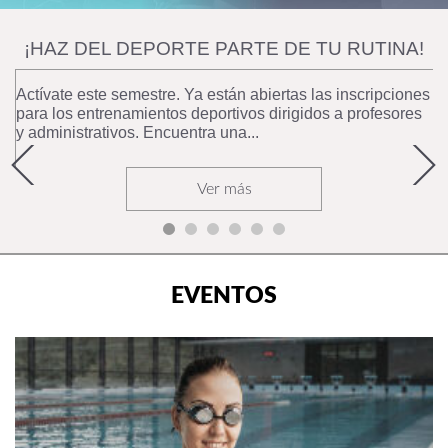
A!
NUEVOS DEPORTES, NUEVOS LOGROS
UNA DESTACADA PARTICIPACIÓN EN
ASCUN
ones
es
Los grupos representativos deportivos de administrativ
profesores ampliaron su participación en ASCUN y
lograron tres medallas de...
Ver más
EVENTOS