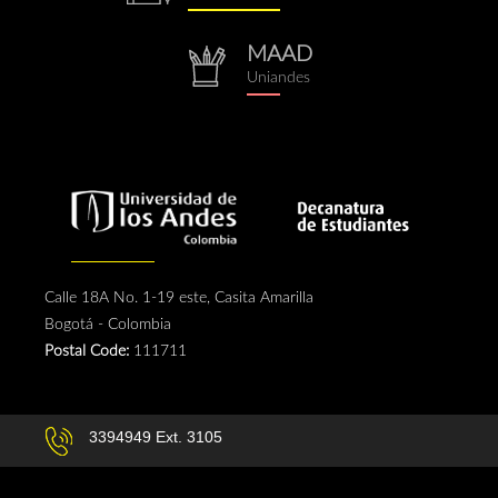
MAAD
repositorio.png
Uniandes
Calle 18A No. 1-19 este, Casita Amarilla
Bogotá - Colombia
Postal Code:
111711
3394949 Ext. 3105