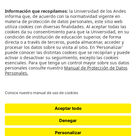
Convivencia y transparencia
Emergencias: Extensión 0000
Eventos destacados
Mapa del Sitio
Multimedia
Noticias
Preguntas frecuentes
Póliza estudiantil Uniandina
SOCIAL NETWORKS
Universidad de los Andes | Vigilada Mineducación
Reconocimiento como Universidad: Decreto 1297 del 30 de mayo de 1964.
Reconocimiento personería jurídica: Resolución 28 del 23 de febrero de 1949
Minjusticia.
© - Derechos Reservados Universidad de los Andes