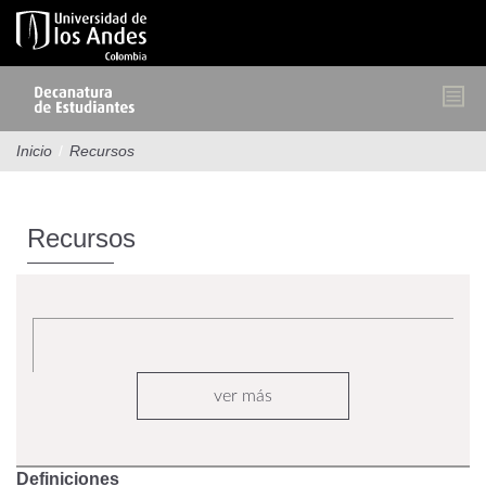
Pasar
al
contenido
principal
Inicio
/
Recursos
Recursos
ver más
Definiciones