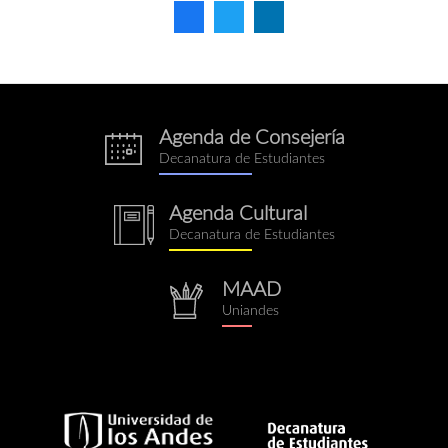
Agenda de Consejería
eventos.png
Decanatura de Estudiantes
Agenda Cultural
notebook.png
Decanatura de Estudiantes
MAAD
repositorio.png
Uniandes