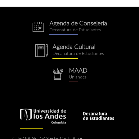
Agenda de Consejería
eventos.png
Decanatura de Estudiantes
Agenda Cultural
notebook.png
Decanatura de Estudiantes
MAAD
repositorio.png
Uniandes
Calle 18A No. 1-19 este, Casita Amarilla