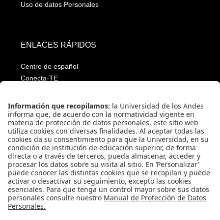
Uso de datos Personales
ENLACES RÁPIDOS
Centro de español
Conecta-TE
Convivencia y transparencia
Emergencias: Extensión 0000
Eventos destacados
Mapa del Sitio
Multimedia
Noticias
Preguntas frecuentes
Póliza estudiantil Uniandina
SOCIAL NETWORKS