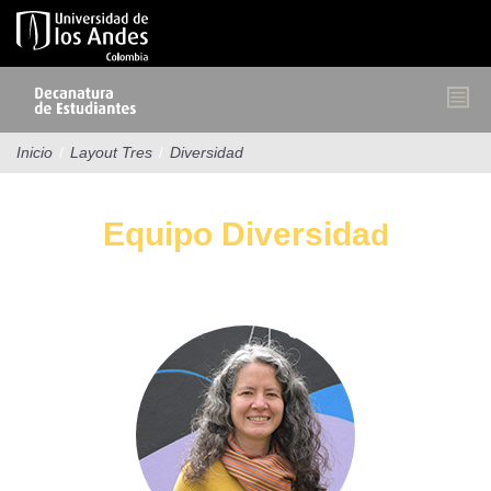
Pasar
al
contenido
principal
Inicio
/
Layout Tres
/
Diversidad
Equipo Diversida
d