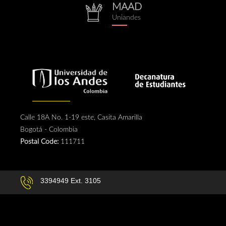
MAAD
repositorio.png
Uniandes
Calle 18A No. 1-19 este, Casita Amarilla
Bogotá - Colombia
Postal Code:
111711
3394949 Ext. 3105