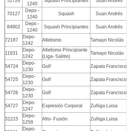
51726
Squash Principiantes
Suan Andrés
1240
Depo -
70127
Squash
Suan Andrés
1240
Depo -
84802
Squash Principiantes
Suan Andrés
1240
Depo-
72187
Atletismo
Tamayo Nicolás
1
1242
Depo-
Atletismo Principiante
11931
Tamayo Nicolás
1
1242
(Liga- Salitre)
Depo-
54724
Golf
Zapata Francisco
8
1230
Depo-
54725
Golf
Zapata Francisco
8
1230
Depo-
54726
Golf
Zapata Francisco
8
1230
Depo-
54727
Expresión Corporal
Zuñiga Luisa
8
1247
Depo-
31215
Afro- Fusión
Zuñiga Luisa
1
1259
Depo-