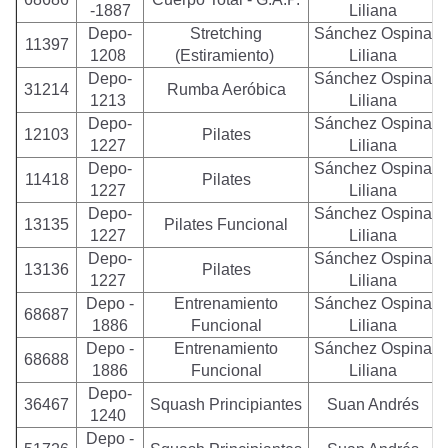
-1887
Liliana
Depo-
Stretching
Sánchez Ospina
11397
1208
(Estiramiento)
Liliana
Depo-
Sánchez Ospina
31214
Rumba Aeróbica
1213
Liliana
Depo-
Sánchez Ospina
12103
Pilates
1227
Liliana
Depo-
Sánchez Ospina
11418
Pilates
1227
Liliana
Depo-
Sánchez Ospina
13135
Pilates Funcional
1227
Liliana
Depo-
Sánchez Ospina
13136
Pilates
1227
Liliana
Depo -
Entrenamiento
Sánchez Ospina
68687
1886
Funcional
Liliana
Depo -
Entrenamiento
Sánchez Ospina
68688
1886
Funcional
Liliana
Depo-
36467
Squash Principiantes
Suan Andrés
1240
Depo -