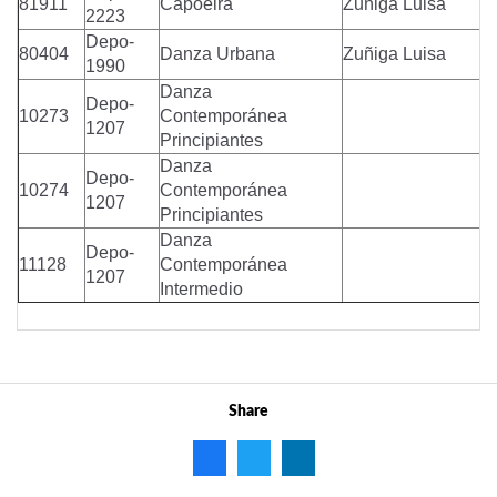
81911
Capoeira
Zuñiga Luisa
1
2223
Depo-
80404
Danza Urbana
Zuñiga Luisa
1
1990
Danza
Depo-
10273
Contemporánea
1
1207
Principiantes
Danza
Depo-
10274
Contemporánea
9
1207
Principiantes
Danza
Depo-
11128
Contemporánea
1
1207
Intermedio
Share