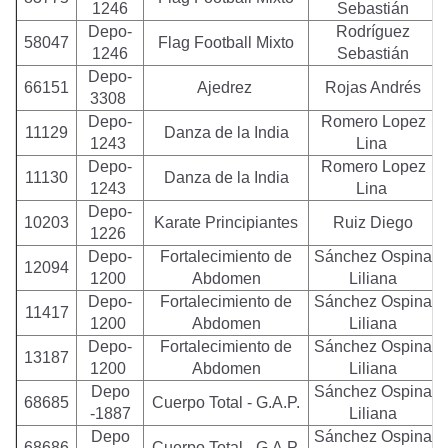
1246
Sebastián
Depo-
Rodríguez
58047
Flag Football Mixto
1246
Sebastián
Depo-
66151
Ajedrez
Rojas Andrés
3308
Depo-
Romero Lopez
11129
Danza de la India
1243
Lina
Depo-
Romero Lopez
11130
Danza de la India
1243
Lina
Depo-
10203
Karate Principiantes
Ruiz Diego
1226
Depo-
Fortalecimiento de
Sánchez Ospina
12094
1200
Abdomen
Liliana
Depo-
Fortalecimiento de
Sánchez Ospina
11417
1200
Abdomen
Liliana
Depo-
Fortalecimiento de
Sánchez Ospina
13187
1200
Abdomen
Liliana
Depo
Sánchez Ospina
68685
Cuerpo Total - G.A.P.
-1887
Liliana
Depo
Sánchez Ospina
68686
Cuerpo Total - G.A.P.