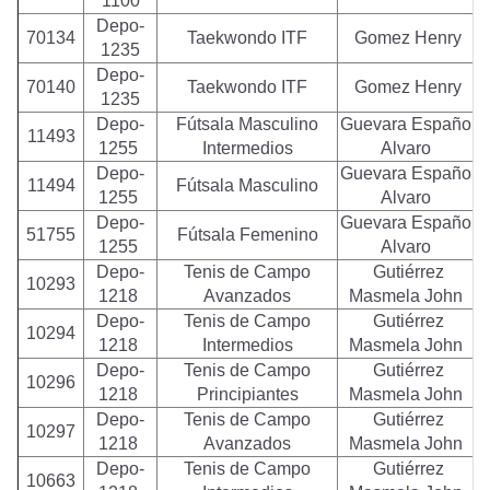
1100
Depo-
70134
Taekwondo ITF
Gomez Henry
1235
Depo-
70140
Taekwondo ITF
Gomez Henry
1235
Depo-
Fútsala Masculino
Guevara Español
11493
1255
Intermedios
Alvaro
Depo-
Guevara Español
11494
Fútsala Masculino
1255
Alvaro
Depo-
Guevara Español
51755
Fútsala Femenino
1255
Alvaro
Depo-
Tenis de Campo
Gutiérrez
10293
1218
Avanzados
Masmela John
Depo-
Tenis de Campo
Gutiérrez
10294
1218
Intermedios
Masmela John
Depo-
Tenis de Campo
Gutiérrez
10296
1218
Principiantes
Masmela John
Depo-
Tenis de Campo
Gutiérrez
10297
1218
Avanzados
Masmela John
Depo-
Tenis de Campo
Gutiérrez
10663