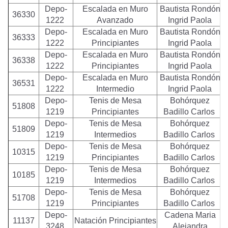
Depo-
Escalada en Muro
Bautista Rondón
36330
1222
Avanzado
Ingrid Paola
Depo-
Escalada en Muro
Bautista Rondón
36333
1222
Principiantes
Ingrid Paola
Depo-
Escalada en Muro
Bautista Rondón
36338
1222
Principiantes
Ingrid Paola
Depo-
Escalada en Muro
Bautista Rondón
36531
1222
Intermedio
Ingrid Paola
Depo-
Tenis de Mesa
Bohórquez
51808
1219
Principiantes
Badillo Carlos
Depo-
Tenis de Mesa
Bohórquez
51809
1219
Intermedios
Badillo Carlos
Depo-
Tenis de Mesa
Bohórquez
10315
1219
Principiantes
Badillo Carlos
Depo-
Tenis de Mesa
Bohórquez
10185
1219
Intermedios
Badillo Carlos
Depo-
Tenis de Mesa
Bohórquez
51708
1219
Principiantes
Badillo Carlos
Depo-
Cadena Maria
11137
Natación Principiantes
3248
Alejandra