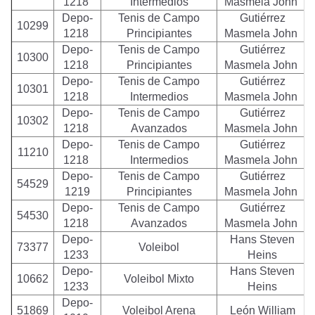
1218
Intermedios
Masmela John
Depo-
Tenis de Campo
Gutiérrez
10299
1218
Principiantes
Masmela John
Depo-
Tenis de Campo
Gutiérrez
10300
1218
Principiantes
Masmela John
Depo-
Tenis de Campo
Gutiérrez
10301
1218
Intermedios
Masmela John
Depo-
Tenis de Campo
Gutiérrez
10302
1218
Avanzados
Masmela John
Depo-
Tenis de Campo
Gutiérrez
11210
1218
Intermedios
Masmela John
Depo-
Tenis de Campo
Gutiérrez
54529
1219
Principiantes
Masmela John
Depo-
Tenis de Campo
Gutiérrez
54530
1218
Avanzados
Masmela John
Depo-
Hans Steven
73377
Voleibol
1233
Heins
Depo-
Hans Steven
10662
Voleibol Mixto
1233
Heins
Depo-
51869
Voleibol Arena
León William