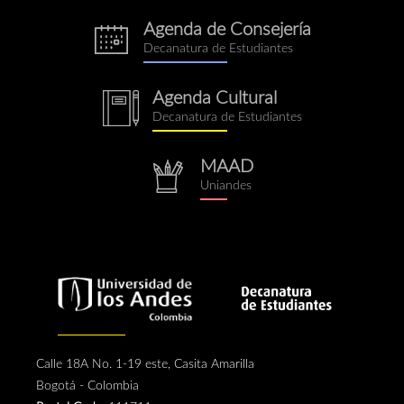
Agenda de Consejería
eventos.png
Decanatura de Estudiantes
Agenda Cultural
notebook.png
Decanatura de Estudiantes
MAAD
repositorio.png
Uniandes
Calle 18A No. 1-19 este, Casita Amarilla
Bogotá - Colombia