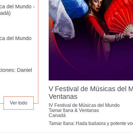
ica del Mundo -
adá)
ica del Mundo
ciones: Daniel
V Festival de Músicas del 
Ventanas
ba), piano y
Ver todo
IV Festival de Músicas del Mundo
 Hoyos
Tamar Ilana & Ventanas
Canadá
Tamar Ilana: Hada bailaora y potente voca