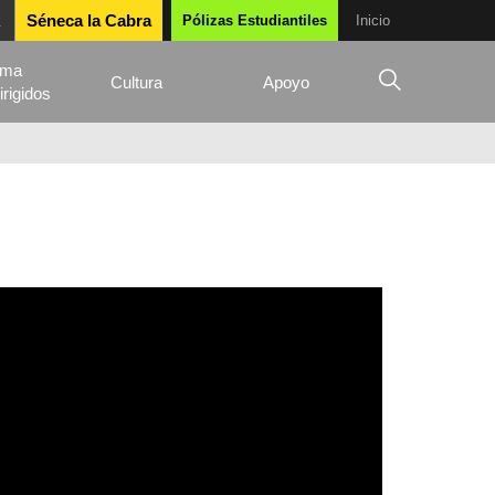
Séneca la Cabra
Pólizas Estudiantiles
Inicio
ama
Cultura
Apoyo
irigidos