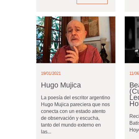
19/01/2021
11/0
Hugo Mujica
Bea
(C
Le
La poesía del escritor argentino
Ho
Hugo Mujica pareciera que nos
conecta con un estado atento
Reci
de observación y escucha,
Bati
tanto del mundo externo en
Hoy
las...