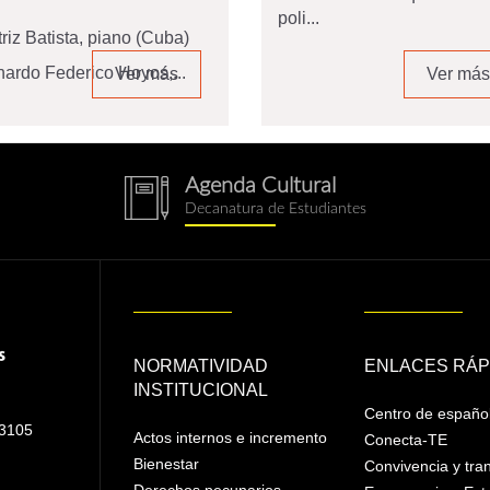
poli...
riz Batista, piano (Cuba)
ardo Federico Hoyos,...
Ver más
Ver más
Agenda Cultural
notebook.png
Decanatura de Estudiantes
NORMATIVIDAD
ENLACES RÁP
INSTITUCIONAL
Centro de españo
 3105
Actos internos e incremento
Conecta-TE
Bienestar
Convivencia y tra