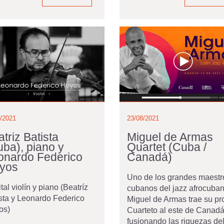
6/2021
23/08/2021
triz Batista
Miguel de Armas
uba), piano y
Quartet (Cuba /
onardo Federico
Canadá)
yos
Uno de los grandes maestr
tal violín y piano (Beatríz
cubanos del jazz afrocuban
sta y Leonardo Federico
Miguel de Armas trae su pr
os)
Cuarteto al este de Canadá
fusionando las riquezas de