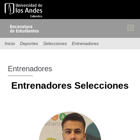
Pasar
al
contenido
principal
Inicio
/
Deportes
/
Selecciones
/
Entrenadores
Entrenadores
Entrenadores Selecciones