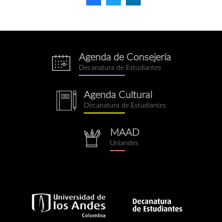
Agenda de Consejería
eventos.png
Decanatura de Estudiantes
Agenda Cultural
notebook.png
Decanatura de Estudiantes
MAAD
repositorio.png
Uniandes