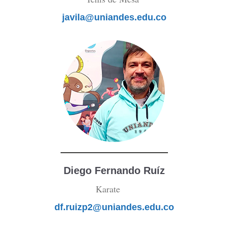
javila@uniandes.edu.co
Diego Fernando Ruíz
Karate
df.ruizp2@uniandes.edu.co