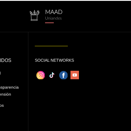
MAAD
repositorio.png
Uniandes
IDOS
SOCIAL NETWORKS
l
nsparencia
ensión
os