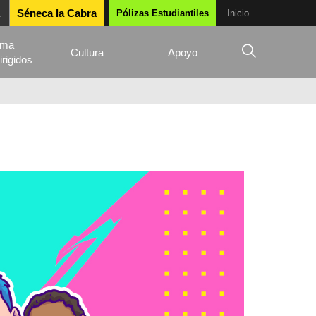
Séneca la Cabra
Pólizas Estudiantiles
Inicio
ama
Cultura
Apoyo
irigidos