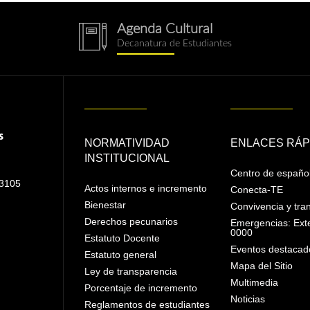
Agenda Cultural
notebook.png
Decanatura de Estudiantes
NORMATIVIDAD
ENLACES RÁP
INSTITUCIONAL
Centro de españo
 3105
Actos internos e incremento
Conecta-TE
Bienestar
Convivencia y tra
Derechos pecunarios
Emergencias: Ext
0000
Estatuto Docente
Eventos destacad
Estatuto general
Mapa del Sitio
Ley de transparencia
Multimedia
Porcentaje de incremento
Noticias
Reglamentos de estudiantes