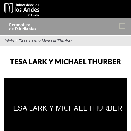
Pasar
al
contenido
principal
Inicio
/
Tesa Lark y Michael Thurber
TESA LARK Y MICHAEL THURBER
TESA LARK Y MICHAEL THURBER