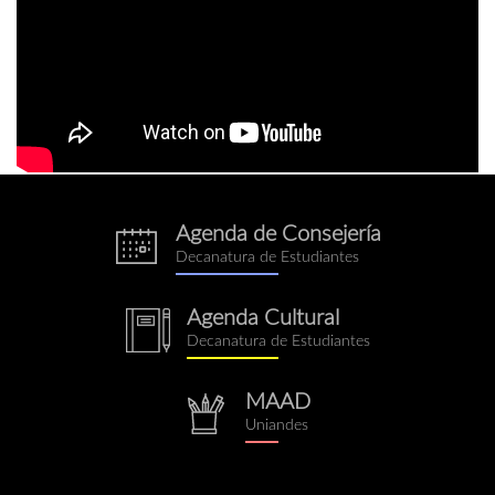
Agenda de Consejería
eventos.png
Decanatura de Estudiantes
Agenda Cultural
notebook.png
Decanatura de Estudiantes
MAAD
repositorio.png
Uniandes