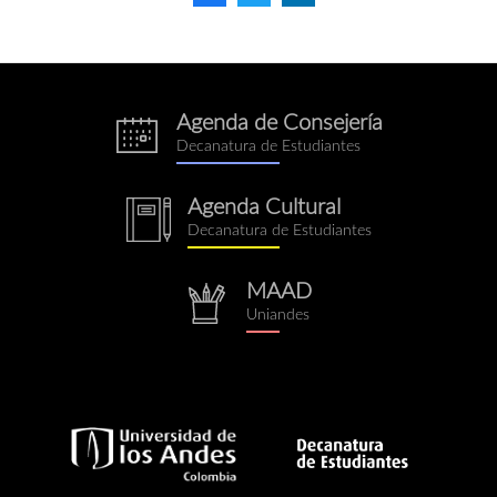
Agenda de Consejería
eventos.png
Decanatura de Estudiantes
Agenda Cultural
notebook.png
Decanatura de Estudiantes
MAAD
repositorio.png
Uniandes