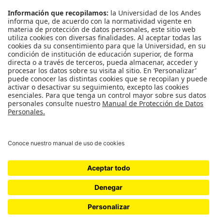
Emergencias: Extensión 0000
Eventos destacados
Mapa del Sitio
Multimedia
Noticias
Preguntas frecuentes
Póliza estudiantil Uniandina
SOCIAL NETWORKS
Universidad de los Andes | Vigilada Mineducación
Reconocimiento como Universidad: Decreto 1297 del 30 de mayo de 1964.
Reconocimiento personería jurídica: Resolución 28 del 23 de febrero de 1949
Minjusticia.
© - Derechos Reservados Universidad de los Andes