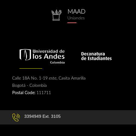
MAAD
repositorio.png
Uniandes
Calle 18A No. 1-19 este, Casita Amarilla
Bogotá - Colombia
Postal Code:
111711
3394949 Ext. 3105