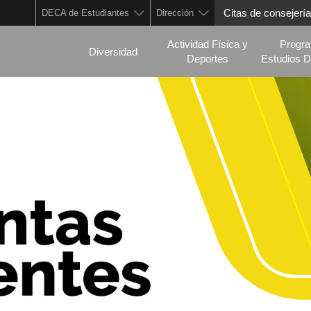
Citas de consejería
DECA de Estudiantes
Dirección
Actividad Física y
Progr
Diversidad
Deportes
Estudios D