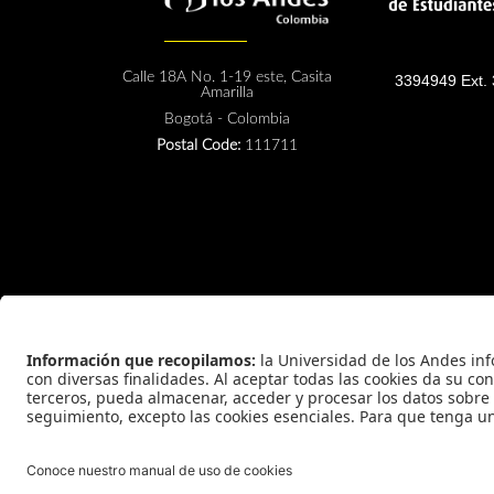
Calle 18A No. 1-19 este, Casita
3394949 Ext.
Amarilla
Bogotá - Colombia
Postal Code:
111711
Universidad de los Andes | Vigilada Mineducación
Reconocimiento como Universidad: Decreto 1297 del 30 de mayo de 1964
Reconocimiento personería jurídica: Resolución 28 del 23 de febrero de 19