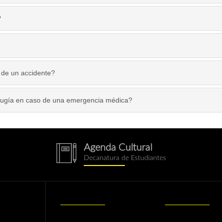
?
 de un accidente?
irugía en caso de una emergencia médica?
Agenda Cultural
notebook.png
Decanatura de Estudiantes