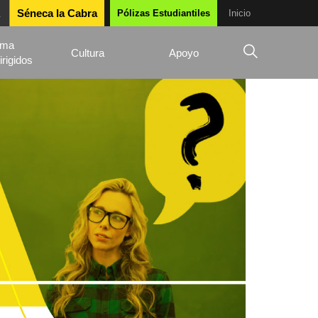
Séneca la Cabra
Pólizas Estudiantiles
Inicio
ama
Cultura
Apoyo
irigidos