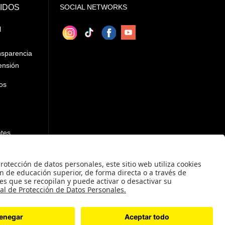
IDOS
SOCIAL NETWORKS
l
nsparencia
ensión
os
ntes
 Uniandina
des