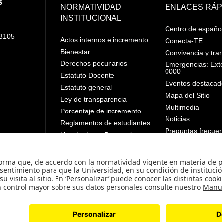
NORMATIVIDAD
ENLACES RÁP
INSTITUCIONAL
Centro de españo
 3105
Actos internos e incremento
Conecta-TE
Bienestar
Convivencia y tra
Derechos pecunarios
Emergencias: Ext
0000
Estatuto Docente
Eventos destacad
Estatuto general
Mapa del Sitio
Ley de transparencia
Multimedia
Porcentaje de incremento
Noticias
Reglamentos de estudiantes
Preguntas frecue
Uso de datos Personales
Póliza estudiantil
© - Derechos Reservados Universidad de los An
.
49 Minjusticia.