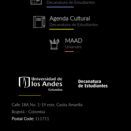
Decanatura de Estudiantes
Agenda Cultural
notebook.png
Decanatura de Estudiantes
MAAD
repositorio.png
Uniandes
Calle 18A No. 1-19 este, Casita Amarilla
Bogotá - Colombia
Postal Code:
111711