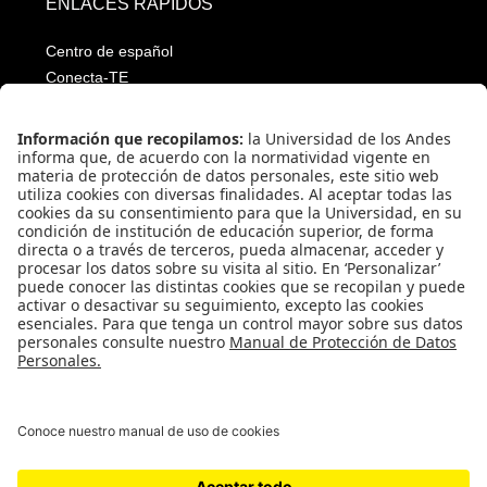
ENLACES RÁPIDOS
Centro de español
Conecta-TE
Convivencia y transparencia
Emergencias: Extensión 0000
Eventos destacados
Mapa del Sitio
Multimedia
Noticias
Preguntas frecuentes
Póliza estudiantil Uniandina
SOCIAL NETWORKS