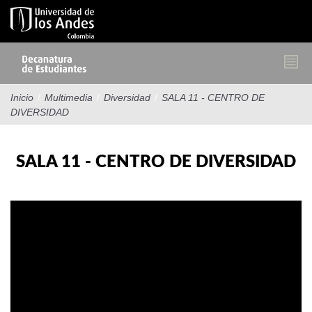
Pasar
al
contenido
principal
Inicio
/
Multimedia
/
Diversidad
/
SALA 11 - CENTRO DE
DIVERSIDAD
SALA 11 - CENTRO DE DIVERSIDAD