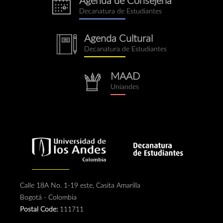
Agenda de Consejería
eventos.png
Decanatura de Estudiantes
Agenda Cultural
notebook.png
Decanatura de Estudiantes
MAAD
repositorio.png
Uniandes
Calle 18A No. 1-19 este, Casita Amarilla
Bogotá - Colombia
Postal Code:
111711