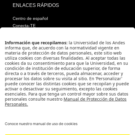
ENLACES RÁPIDOS
Centro de español
Conecta-TE
Convivencia y transparencia
Emergencias: Extensión 0000
Eventos destacados
Mapa del Sitio
Multimedia
Noticias
Preguntas frecuentes
Póliza estudiantil Uniandina
SOCIAL NETWORKS