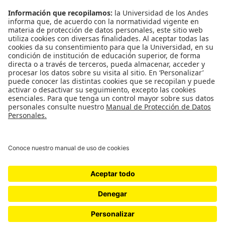
Emergencias: Extensión 0000
Eventos destacados
Mapa del Sitio
Multimedia
Noticias
Preguntas frecuentes
Póliza estudiantil Uniandina
SOCIAL NETWORKS
Universidad de los Andes | Vigilada Mineducación
Reconocimiento como Universidad: Decreto 1297 del 30 de mayo de 1964.
Reconocimiento personería jurídica: Resolución 28 del 23 de febrero de 1949
Minjusticia.
© - Derechos Reservados Universidad de los Andes