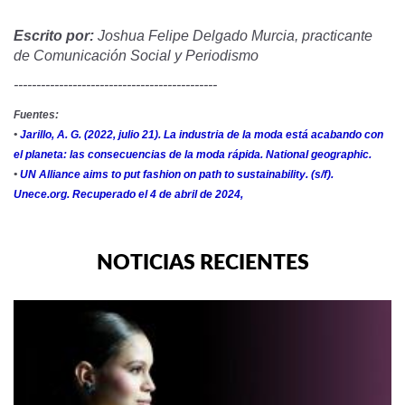
Escrito por:
Joshua Felipe Delgado Murcia, practicante
de Comunicación Social y Periodismo
---------------------------------------------
Fuentes:
•
Jarillo, A. G. (2022, julio 21). La industria de la moda está acabando con
el planeta: las consecuencias de la moda rápida. National geographic.
•
UN Alliance aims to put fashion on path to sustainability. (s/f).
Unece.org. Recuperado el 4 de abril de 2024,
NOTICIAS RECIENTES