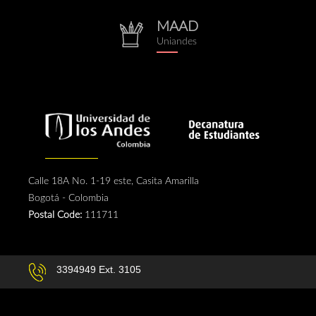
MAAD
repositorio.png
Uniandes
Calle 18A No. 1-19 este, Casita Amarilla
Bogotá - Colombia
Postal Code:
111711
3394949 Ext. 3105