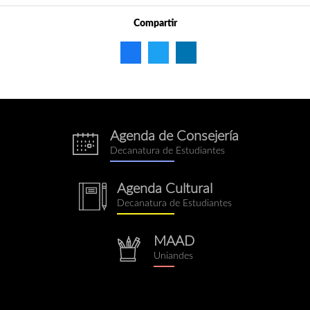
Compartir
Agenda de Consejería
eventos.png
Decanatura de Estudiantes
Agenda Cultural
notebook.png
Decanatura de Estudiantes
MAAD
repositorio.png
Uniandes