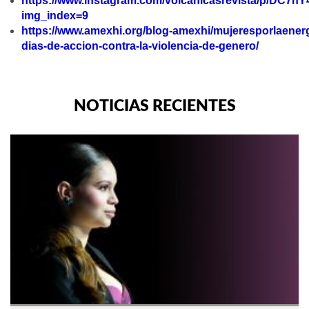
https://www.instagram.com/volcanicasrevista/p/DC7h
img_index=9
https://www.amexhi.org/blog-amexhi/mujeresporlaenerg
dias-de-accion-contra-la-violencia-de-genero/
NOTICIAS RECIENTES