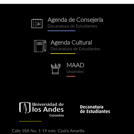
Agenda de Consejería
eventos.png
Decanatura de Estudiantes
Agenda Cultural
notebook.png
Decanatura de Estudiantes
MAAD
repositorio.png
Uniandes
Calle 18A No. 1-19 este, Casita Amarilla