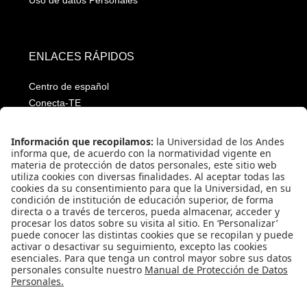
ENLACES RÁPIDOS
Centro de español
Conecta-TE
Convivencia y transparencia
Emergencias: Extensión 0000
Eventos destacados
Mapa del Sitio
Multimedia
Noticias
Preguntas frecuentes
Póliza estudiantil Uniandina
SOCIAL NETWORKS