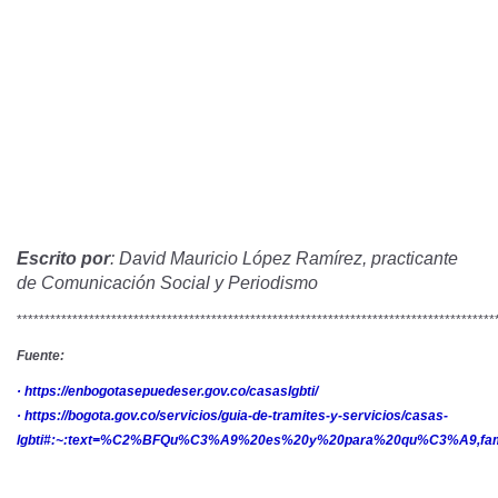
Escrito por
: David Mauricio López Ramírez, practicante
de Comunicación Social y Periodismo
**************************************************************************************
Fuente:
·
https://enbogotasepuedeser.gov.co/casaslgbti/
·
https://bogota.gov.co/servicios/guia-de-tramites-y-servicios/casas-
lgbti#:~:text=%C2%BFQu%C3%A9%20es%20y%20para%20qu%C3%A9,fam