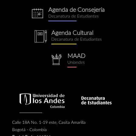
Agenda de Consejería
eventos.png
Decanatura de Estudiantes
Agenda Cultural
notebook.png
Decanatura de Estudiantes
MAAD
repositorio.png
Uniandes
Calle 18A No. 1-19 este, Casita Amarilla
Bogotá - Colombia