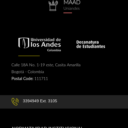
MAAD
repositorio.png
Uniandes
Calle 18A No. 1-19 este, Casita Amarilla
Bogotá - Colombia
Postal Code:
111711
3394949 Ext. 3105