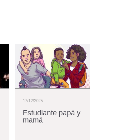
17/12/2025
17/12/2025
Estudiante papá y
Renuevan
mamá
nombramie
Diana Agu
Vélez, dec