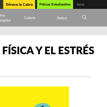
Séneca la Cabra
Pólizas Estudiantiles
Inicio
ama
Cultura
Apoyo
irigidos
ÍSICA Y EL ESTRÉS