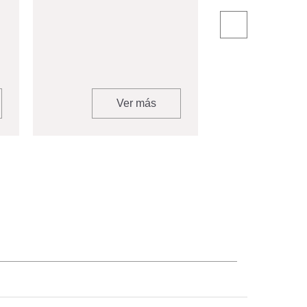
Estudiante
Ver más
V