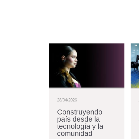
28/04/2026
orma e
Construyendo
: para
país desde la
a los
tecnología y la
del futuro
comunidad