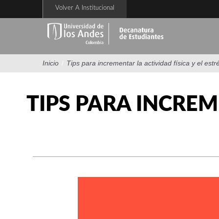
Pasar
Volver A Institucional
al
contenido
principal
Inicio
/
Tips para incrementar la actividad física y el estr
TIPS PARA INCREM