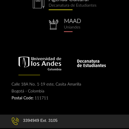
notebook.png
Decanatura de Estudiantes
MAAD
repositorio.png
Uniandes
Calle 18A No. 1-19 este, Casita Amarilla
Bogotá - Colombia
Postal Code:
111711
3394949 Ext. 3105