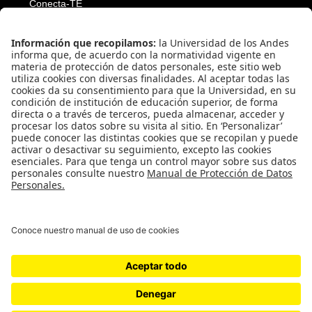
Conecta-TE
Convivencia y transparencia
Emergencias: Extensión 0000
Eventos destacados
Mapa del Sitio
Multimedia
Noticias
Preguntas frecuentes
Póliza estudiantil Uniandina
SOCIAL NETWORKS
Universidad de los Andes | Vigilada Mineducación
Reconocimiento como Universidad: Decreto 1297 del 30 de mayo de 1964.
Reconocimiento personería jurídica: Resolución 28 del 23 de febrero de 1949
Minjusticia.
© - Derechos Reservados Universidad de los Andes